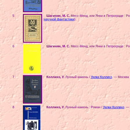
5
Шагинян, М. С.
Месс-Менд, или Янки в Петрограде : Ро
научной фантастики
)
.
6
Шагинян, М. С.
Месс-Менд, или Янки в Петрограде : Ро
7
Коллинз, У.
Лунный камень /
Уилки Коллинз
. — Москва 
8
Коллинз, У.
Лунный камень : Роман /
Уилки Коллинз
. —