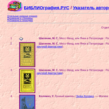
БИБЛИОграфия.РУС
/
Указатель авто
Отдельные книжные издания
Публикации в сборниках
Публикации в периодике
Отдел
1
Шагинян, М. С.
Месс-Менд, или Янки в Петрограде : Ро
2
Шагинян, М. С.
Месс-Менд, или Янки в Петрограде : Ро
научной фантастики
)
.
3
Шагинян, М. С.
Месс-Менд, или Янки в Петрограде : Ро
научной фантастики
)
.
4
Коллинз, У.
Лунный камень /
Уилки Коллинз
. — Москва 