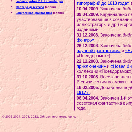
Библиография И.Г.Халымбаджи
типографий до 1813 года»
в
Мастера детектива
(серии)
10.04.2009
. Закончена биб
Зарубежная фантастика
(серия)
09.04.2009
. Кардинально п
участвовавшие в создании
иллюстраторы и др.) и ор
изданиями.
31.12.2008
. Закончена биб
фонарь»
26.12.2008
. Закончена биб
научной фантастики»
и
«Б
«Псевдорамок»)
22.12.2008
. Закончена биб
приключений»
и
«Новая би
коллекции «Псевдорамок»
31.10.2008
. Восстановлен 
В связи с этим возможны 
18.02.2005
. Добавлена по
1917 г.
.
08.04.2004
. Закончен 1-й 
советская фантастика выпу
года.
© 2002-2004, 2008, 2022. Обновляется ежедневно.