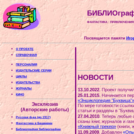
БИБЛИОграф
ФАНТАСТИКА · ПРИКЛЮЧЕНИЯ · 
Посвящается памяти
Иго
О ПРОЕКТЕ
СПРАВОЧНАЯ
ПЕРСОНАЛИЯ
ИЗДАТЕЛЬСКИЕ СЕРИИ
НОВОСТИ
ЦИКЛЫ
ИЗДАТЕЛЬСТВА
ЖУРНАЛЫ
13.10.2022
. Проект получи
КИНО
25.01.2015
. Начинается пе
«Энциклопедия "Буквица"
Эксклюзив
По мере готовности ссылк
(Авторские работы)
статьи и разделы в "Букви
27.04.2010
. Теперь любые 
Русская ф-ка (до 1917)
сканы книг, журналов и га
Фантастика в Башкирии
«Книжный трекер»
(книги, 
Библиография библиографии
11.09.2009
. Добавлен
«Опы