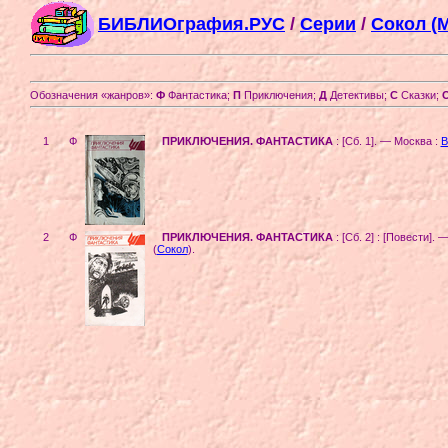
БИБЛИОграфия.РУС
/
Серии
/
Сокол (М
Обозначения «жанров»:
Ф
Фантастика;
П
Приключения;
Д
Детективы;
С
Сказки;
1
Ф
ПРИКЛЮЧЕНИЯ. ФАНТАСТИКА
: [Сб. 1]. — Москва :
В
2
Ф
ПРИКЛЮЧЕНИЯ. ФАНТАСТИКА
: [Сб. 2] : [Повести].
(
Сокол
)
.