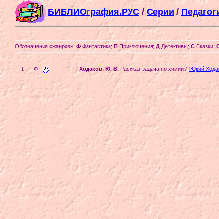
БИБЛИОграфия.РУС
/
Серии
/
Педагог
Обозначения «жанров»:
Ф
Фантастика;
П
Приключения;
Д
Детективы;
С
Сказки;
1
Ф
Ходаков, Ю. В.
Рассказ-задача по химии /
{Юрий Хода