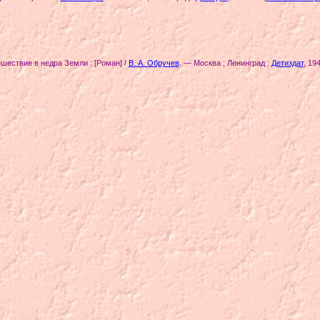
шествие в недра Земли : [Роман] /
В. А. Обручев
. — Москва ; Ленинград :
Детиздат
, 19