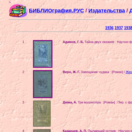
>
БИБЛИОграфия.РУС
/
Издательства
/
1936
1937
193
1
Адамов, Г. Б.
Тайна двух океанов : Научно-ф
2
Верн, Ж. Г.
Завещание чудака : [Роман] /
Жюл
3
Дюма, А.
Три мушкетера : [Роман] : Пер. с фр
4
Казанцев, А. П.
Пылающий остров : Научно-ф