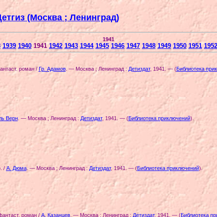
Детгиз (Москва ; Ленинград)
1941
8
1939
1940
1941
1942
1943
1944
1945
1946
1947
1948
1949
1950
1951
195
антаст. роман /
Гр. Адамов
. — Москва ; Ленинград :
Детиздат
, 1941. — (
Библиотека при
ь Верн
. — Москва ; Ленинград :
Детиздат
, 1941. — (
Библиотека приключений
)
.
. /
А. Дюма
. — Москва ; Ленинград :
Детиздат
, 1941. — (
Библиотека приключений
)
.
антаст. роман /
А. Казанцев
. — Москва ; Ленинград :
Детиздат
, 1941. — (
Библиотека п