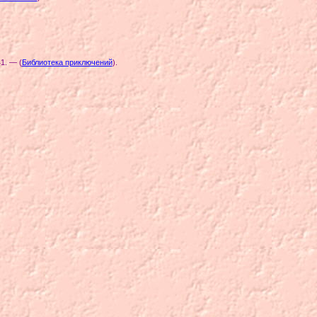
41. — (
Библиотека приключений
)
.