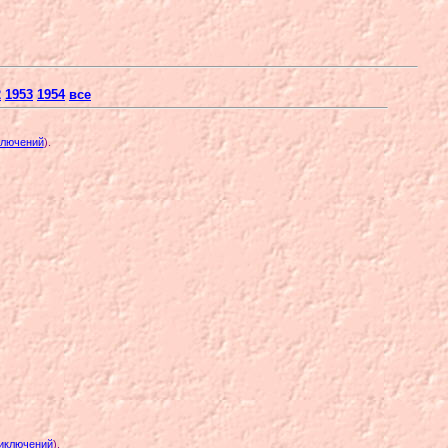
2
1953
1954
все
ключений
)
.
риключений
)
.