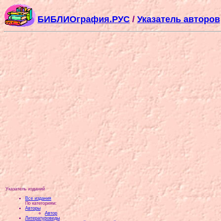
БИБЛИОграфия.РУС
/
Указатель авторов
Указатель изданий
Все издания
По категориям:
Авторы
Автор
Литературоведы