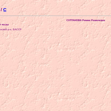
/
С
СУЛТАНОВА Римма Рамилевна
ил ҡыҙы
линский р-н, БАССР