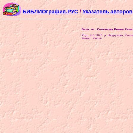
БИБЛИОграфия.РУС
/
Указатель авторов
Башк. яз.: Солтанова Римма Рәм
Род.: 4.6.1970, д. Наурузово, Уча
Живет: Учалы